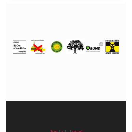
Top
|
+
|
-
|
reset